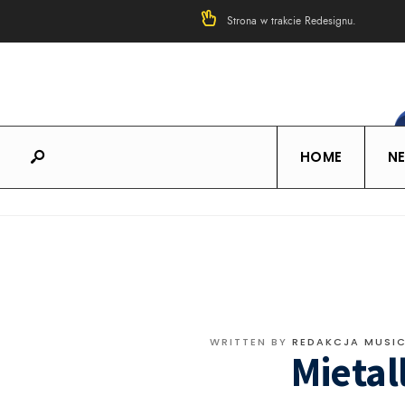
Strona w trakcie Redesignu.
HOME
N
WRITTEN BY
REDAKCJA MUSI
Mieta