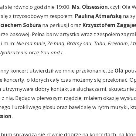
ął się równo o godzinie 19:00.
Ms. Obsession
, czyli Ola 
 się z trzyosobowym zespołem:
Pauliną Atmańską
na sy
ciechem Soburą
na perkusji oraz
Krzysztofem Zagaj
tarze basowej. Pełna barw artystka wraz z zespołem zagrał
li m.in:
Nie ma mnie
,
Ze mną
,
Bramy snu
,
Tabu
,
Freedom
,
I t
Wyobrażenia
oraz
You and I
.
nny koncert utwierdził we mnie przekonanie, że
Ola
potr
koncerty, o których cały czas możemy się przekonać. O
 utrzymywała dobry kontakt ze słuchaczami, skutecznie 
 z nią. Będąc w pierwszym rzędzie, miałem okazję wysłu
ego i urokliwego głosu oraz bawić się w rytm muzyki, któr
ssion
.
bum sprawdza się równie dobrze na koncertach, na któr