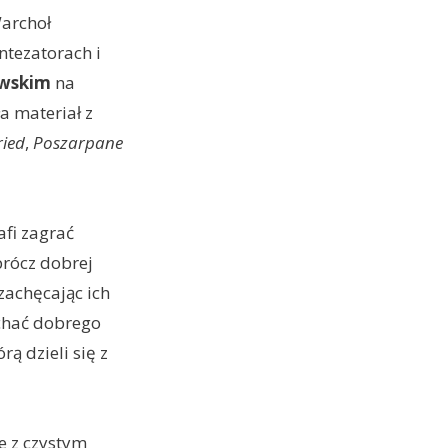
Warchoł
ntezatorach i
ewskim
na
a materiał z
ried
,
Poszarpane
afi zagrać
prócz dobrej
zachęcając ich
chać dobrego
ą dzieli się z
e z czystym