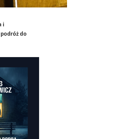
 i
 podróż do