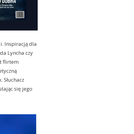
 Inspiracją dla
ida Lyncha czy
 flirtem
getyczną
. Słuchacz
tając się jego