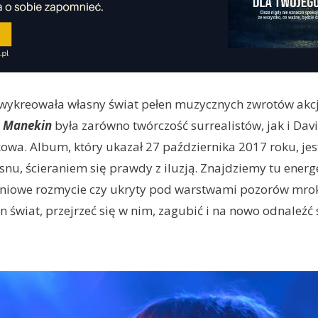
wykreowała własny świat pełen muzycznych zwrotów akcji.
y
Manekin
była zarówno twórczość surrealistów, jak i Dav
owa. Album, który ukazał 27 października 2017 roku, jest
 snu, ścieraniem się prawdy z iluzją. Znajdziemy tu ener
śniowe rozmycie czy ukryty pod warstwami pozorów mrok
 świat, przejrzeć się w nim, zagubić i na nowo odnaleźć s