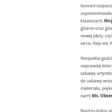
Koncert rozpocz
zaprezentowała
klawiszach,
Woj
gitarze oraz gi
nowej płyty, czy
serca
,
Help me
,
Niespełna godzi
naprawdę dobre 
zabawy artystka
do zabawy wraz
materiału, piękn
nami
Ms. Obse
Bardzo dobry al