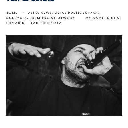
HOME
DZIAŁ NEWS
,
DZIAŁ PUBLICYSTYKA
,
ODKRYCIA
,
PREMIEROWE UTWORY
MY NAME IS NEW:
TOMASIN – TAK TO DZIAŁA