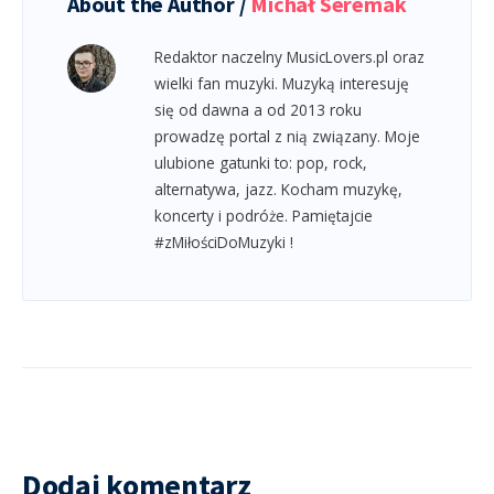
About the Author /
Michał Seremak
Redaktor naczelny MusicLovers.pl oraz
wielki fan muzyki. Muzyką interesuję
się od dawna a od 2013 roku
prowadzę portal z nią związany. Moje
ulubione gatunki to: pop, rock,
alternatywa, jazz. Kocham muzykę,
koncerty i podróże. Pamiętajcie
#zMiłościDoMuzyki !
Dodaj komentarz