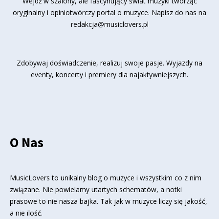
Wejdź w szalony, ale fascynujący świat muzyki tworząc
oryginalny i opiniotwórczy portal o muzyce. Napisz do nas na
redakcja@musiclovers.pl
Zdobywaj doświadczenie, realizuj swoje pasje. Wyjazdy na
eventy, koncerty i premiery dla najaktywniejszych.
O Nas
MusicLovers to unikalny blog o muzyce i wszystkim co z nim
związane. Nie powielamy utartych schematów, a notki
prasowe to nie nasza bajka. Tak jak w muzyce liczy się jakość,
a nie ilość.