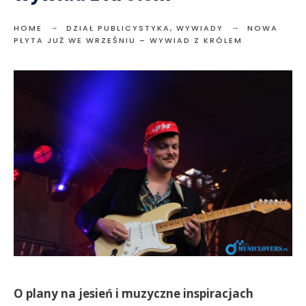
HOME
DZIAŁ PUBLICYSTYKA
,
WYWIADY
NOWA
PŁYTA JUŻ WE WRZEŚNIU – WYWIAD Z KRÓLEM
O plany na jesień i muzyczne inspiracjach