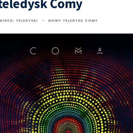
teledysk Comy
 WIDEO
,
TELEDYSKI
NOWY TELEDYSK COMY