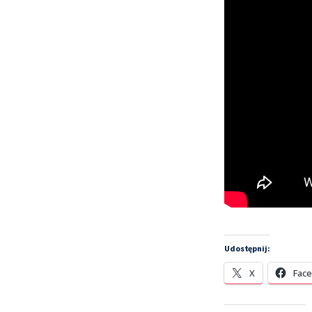
Udostępnij:
X
Fac