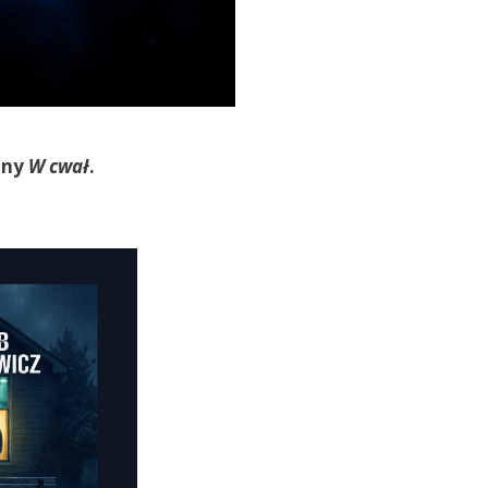
any
W cwał
.