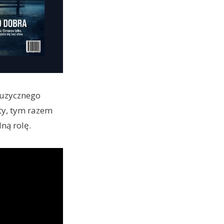
muzycznego
ty, tym razem
ną rolę.