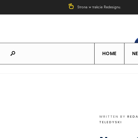
Strona w trakcie Redesignu.
HOME
N
WRITTEN BY
RED
TELEDYSKI