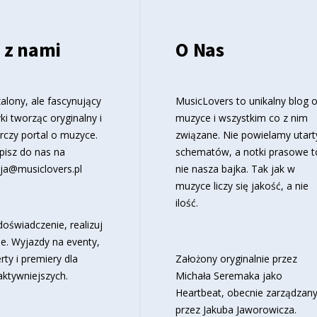
 z nami
O Nas
alony, ale fascynujący
MusicLovers to unikalny blog 
ki tworząc oryginalny i
muzyce i wszystkim co z nim
rczy portal o muzyce.
związane. Nie powielamy utart
pisz do nas na
schematów, a notki prasowe t
ja@musiclovers.pl
nie nasza bajka. Tak jak w
muzyce liczy się jakość, a nie
ilość.
oświadczenie, realizuj
e. Wyjazdy na eventy,
rty i premiery dla
Założony oryginalnie przez
aktywniejszych.
Michała Seremaka jako
Heartbeat, obecnie zarządzan
przez Jakuba Jaworowicza.