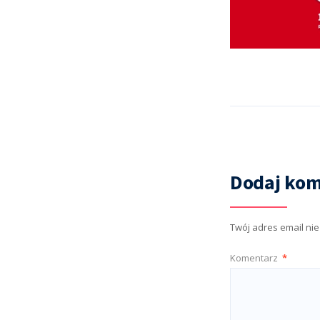
Dodaj kom
Twój adres email ni
Komentarz
*