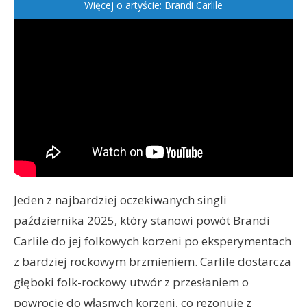
Więcej o artyście: Brandi Carlile
Jeden z najbardziej oczekiwanych singli
października 2025, który stanowi powót Brandi
Carlile do jej folkowych korzeni po eksperymentach
z bardziej rockowym brzmieniem. Carlile dostarcza
głęboki folk-rockowy utwór z przesłaniem o
powrocie do własnych korzeni, co rezonuje z