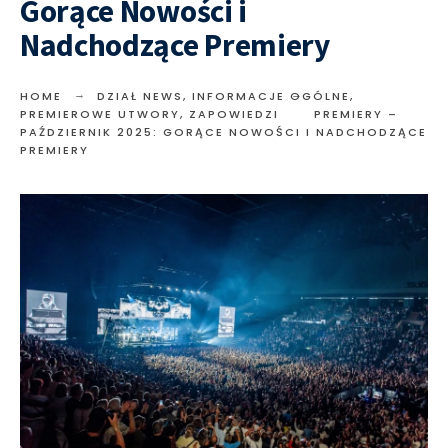
Gorące Nowości i
Nadchodzące Premiery
HOME
DZIAŁ NEWS
,
INFORMACJE OGÓLNE
,
PREMIEROWE UTWORY
,
ZAPOWIEDZI
PREMIERY –
PAŹDZIERNIK 2025: GORĄCE NOWOŚCI I NADCHODZĄCE
PREMIERY