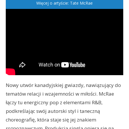
Więcej o artyście: Tate McRae
Nowy utwór kanadyjskiej gwiazdy, nawiązujący do
tematów relacji i wzajemności w miłości. McRae
łączy tu energiczny pop z elementami R&B,
podkreślając swój autorski styl i taneczną
choreografię, która staje się jej znakiem
rozpoznawczym. Produkcja singla opiera się na