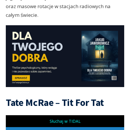
oraz masowe rotacje w stacjach radiowych na
całym świecie.
Tate McRae – Tit For Tat
Słuchaj w TIDAL