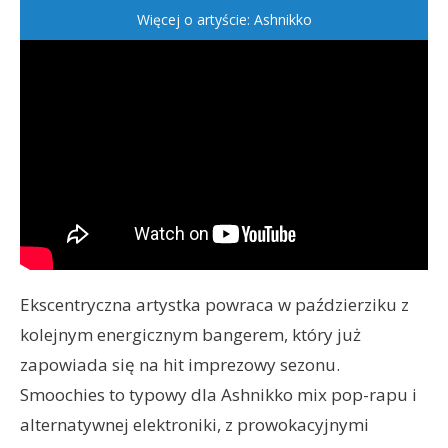
Więcej o artyście: Ashnikko
Ekscentryczna artystka powraca w paździerziku z
kolejnym energicznym bangerem, który już
zapowiada się na hit imprezowy sezonu.
Smoochies to typowy dla Ashnikko mix pop-rapu i
alternatywnej elektroniki, z prowokacyjnymi