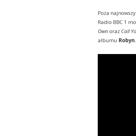
Poza najnowszy
Radio BBC 1 mog
Own
oraz
Call Y
albumu
Robyn
.