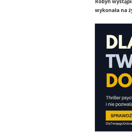
Robyn wystąpił
wykonała na ż