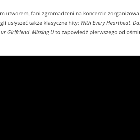
m utworem, fani zgromadzeni na koncercie zorganizow
li usłyszeć także klasyczne hity:
With Every Heartbeat
,
Da
our Girlfriend
.
Missing U
to zapowiedź pierwszego od ośmiu