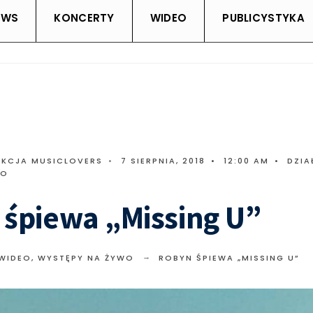
EWS
KONCERTY
WIDEO
PUBLICYSTYKA
AKCJA MUSICLOVERS
•
7 SIERPNIA, 2018
•
12:00 AM
•
DZIA
WO
śpiewa „Missing U”
 WIDEO
,
WYSTĘPY NA ŻYWO
ROBYN ŚPIEWA „MISSING U”