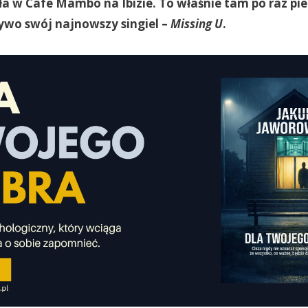
a w Cafe Mambo na Ibizie. To właśnie tam po raz pi
ywo swój najnowszy singiel –
Missing U
.