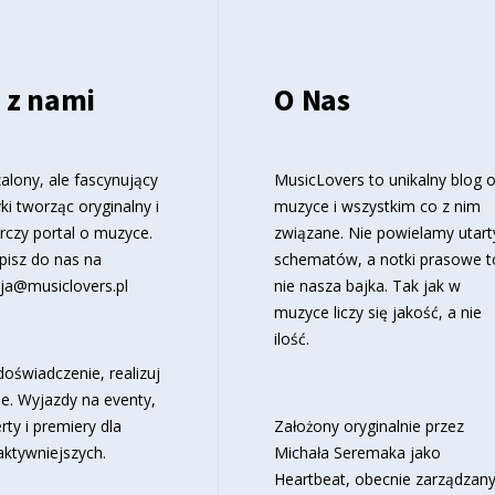
 z nami
O Nas
alony, ale fascynujący
MusicLovers to unikalny blog 
ki tworząc oryginalny i
muzyce i wszystkim co z nim
rczy portal o muzyce.
związane. Nie powielamy utart
pisz do nas na
schematów, a notki prasowe t
ja@musiclovers.pl
nie nasza bajka. Tak jak w
muzyce liczy się jakość, a nie
ilość.
oświadczenie, realizuj
e. Wyjazdy na eventy,
rty i premiery dla
Założony oryginalnie przez
aktywniejszych.
Michała Seremaka jako
Heartbeat, obecnie zarządzan