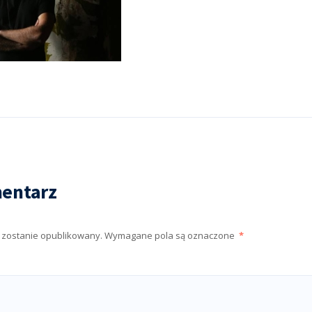
entarz
e zostanie opublikowany.
Wymagane pola są oznaczone
*