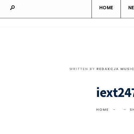
HOME
N
WRITTEN BY
REDAKCJA MUSI
iext24
HOME
S