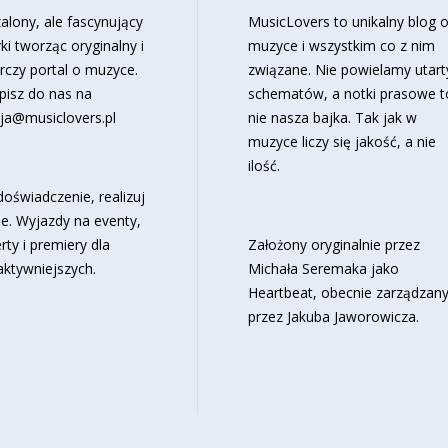
alony, ale fascynujący
MusicLovers to unikalny blog 
ki tworząc oryginalny i
muzyce i wszystkim co z nim
rczy portal o muzyce.
związane. Nie powielamy utart
pisz do nas na
schematów, a notki prasowe t
ja@musiclovers.pl
nie nasza bajka. Tak jak w
muzyce liczy się jakość, a nie
ilość.
oświadczenie, realizuj
e. Wyjazdy na eventy,
rty i premiery dla
Założony oryginalnie przez
aktywniejszych.
Michała Seremaka jako
Heartbeat, obecnie zarządzan
przez Jakuba Jaworowicza.