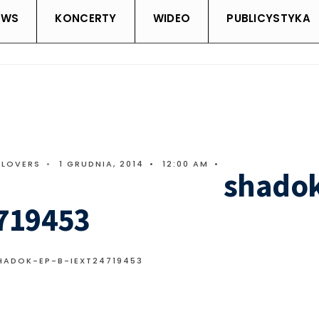
EWS
KONCERTY
WIDEO
PUBLICYSTYKA
CLOVERS
•
1 GRUDNIA, 2014
•
12:00 AM
•
shadok
719453
HADOK-EP-B-IEXT24719453