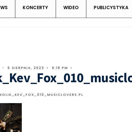
EWS
KONCERTY
WIDEO
PUBLICYSTYKA
•
5 SIERPNIA, 2023
•
9:18 PM
•
k_Kev_Fox_010_musiclo
MOLIK_KEV_FOX_010_MUSICLOVERS.PL