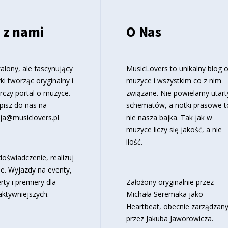
 z nami
O Nas
alony, ale fascynujący
MusicLovers to unikalny blog 
ki tworząc oryginalny i
muzyce i wszystkim co z nim
rczy portal o muzyce.
związane. Nie powielamy utart
pisz do nas na
schematów, a notki prasowe t
ja@musiclovers.pl
nie nasza bajka. Tak jak w
muzyce liczy się jakość, a nie
ilość.
oświadczenie, realizuj
e. Wyjazdy na eventy,
rty i premiery dla
Założony oryginalnie przez
aktywniejszych.
Michała Seremaka jako
Heartbeat, obecnie zarządzan
przez Jakuba Jaworowicza.