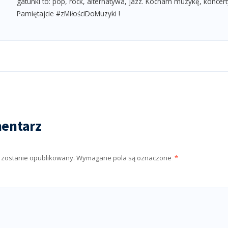
gatunki to: pop, rock, alternatywa, jazz. Kocham muzykę, koncert
Pamiętajcie #zMiłościDoMuzyki !
entarz
e zostanie opublikowany.
Wymagane pola są oznaczone
*