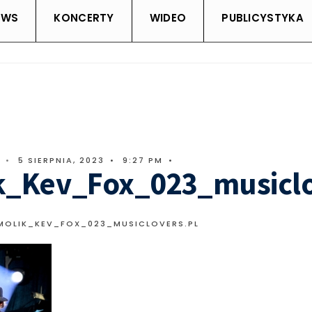
EWS
KONCERTY
WIDEO
PUBLICYSTYKA
•
5 SIERPNIA, 2023
•
9:27 PM
•
k_Kev_Fox_023_musiclo
MOLIK_KEV_FOX_023_MUSICLOVERS.PL