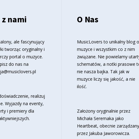
 z nami
O Nas
alony, ale fascynujący
MusicLovers to unikalny blog 
ki tworząc oryginalny i
muzyce i wszystkim co z nim
rczy portal o muzyce.
związane. Nie powielamy utart
pisz do nas na
schematów, a notki prasowe t
ja@musiclovers.pl
nie nasza bajka. Tak jak w
muzyce liczy się jakość, a nie
ilość.
oświadczenie, realizuj
e. Wyjazdy na eventy,
rty i premiery dla
Założony oryginalnie przez
aktywniejszych.
Michała Seremaka jako
Heartbeat, obecnie zarządzan
przez Jakuba Jaworowicza.