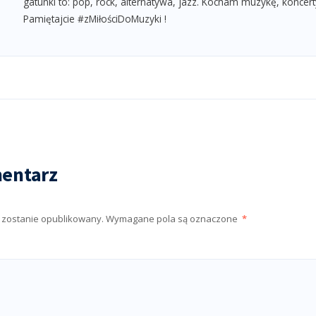
gatunki to: pop, rock, alternatywa, jazz. Kocham muzykę, koncert
Pamiętajcie #zMiłościDoMuzyki !
entarz
e zostanie opublikowany.
Wymagane pola są oznaczone
*