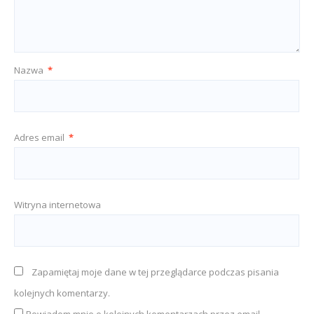
Nazwa
*
Adres email
*
Witryna internetowa
Zapamiętaj moje dane w tej przeglądarce podczas pisania
kolejnych komentarzy.
Powiadom mnie o kolejnych komentarzach przez email.