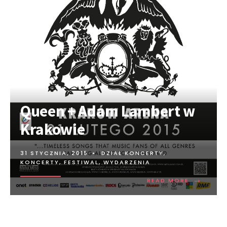
Queen + Adam Lambert w
Krakowie
31 STYCZNIA, 2015
•
DZIAŁ KONCERTY
,
KONCERTY, FESTIWAL, WYDARZENIA
→
READ MORE