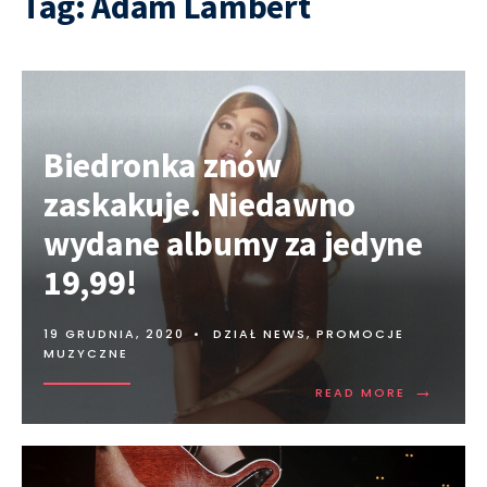
Tag:
Adam Lambert
Biedronka znów
zaskakuje. Niedawno
wydane albumy za jedyne
19,99!
19 GRUDNIA, 2020
•
DZIAŁ NEWS
,
PROMOCJE
MUZYCZNE
→
READ MORE