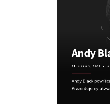
Andy Bl
21 LUTEGO, 2019
•
A
Andy Black powrac
Prezentujemy utwór