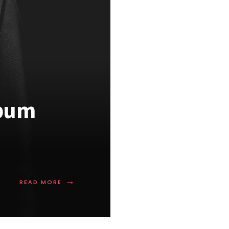
lbum
→
READ MORE