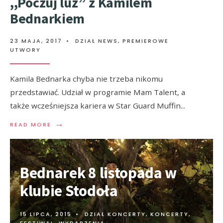
,,Poczuj luz” z Kamilem
Bednarkiem
23 MAJA, 2017
•
DZIAŁ NEWS
,
PREMIEROWE
UTWORY
Kamila Bednarka chyba nie trzeba nikomu
przedstawiać. Udział w programie Mam Talent, a
także wcześniejsza kariera w Star Guard Muffin
...
→
READ MORE
Bednarek 8 listopada w
klubie Stodoła
15 LIPCA, 2015
•
DZIAŁ KONCERTY
,
KONCERTY,
FESTIWAL, WYDARZENIA