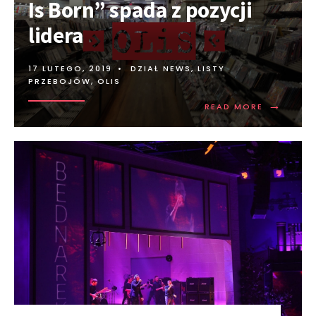
Is Born” spada z pozycji
lidera
17 LUTEGO, 2019
•
DZIAŁ NEWS
,
LISTY
PRZEBOJÓW
,
OLIS
→
READ MORE