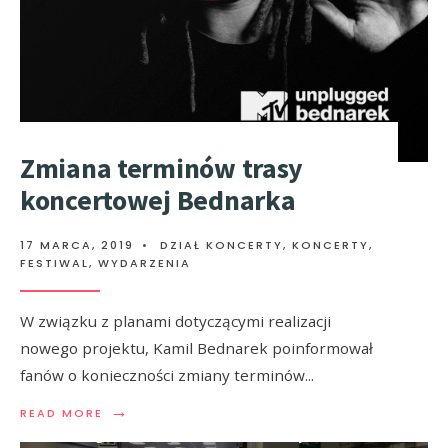
Zmiana terminów trasy
koncertowej Bednarka
17 MARCA, 2019
•
DZIAŁ KONCERTY
,
KONCERTY,
FESTIWAL, WYDARZENIA
W związku z planami dotyczącymi realizacji
nowego projektu, Kamil Bednarek poinformował
fanów o konieczności zmiany terminów
...
OLiS 01.02 – 07.02. Na
→
READ MORE
szczycie składanka, “A Star