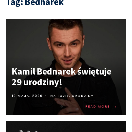
Tag:
Bednarek
Kamil Bednarek świętuje
29 urodziny!
10 MAJA, 2020
•
NA LUZIE
,
URODZINY
→
READ MORE