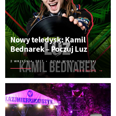
Nowy teledysk: Kamil
Bednarek – Poczuj Luz
2 WRZEŚNIA, 2017
•
DZIAŁ WIDEO
,
TELEDYSKI
→
READ MORE