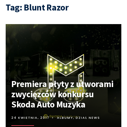
Tag:
Blunt Razor
Premiera płyty z utworami
zwycięzców konkursu
Skoda Auto Muzyka
24 KWIETNIA, 2017
•
ALBUMY
,
DZIAŁ NEWS