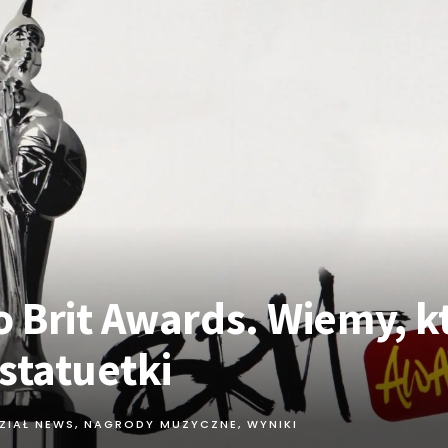
 Brit Awards. Wiemy, k
statuetki
ZIAŁ NEWS
,
NAGRODY MUZYCZNE
,
WYNIKI