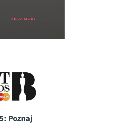
→
READ MORE
5: Poznaj