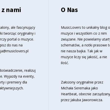
 z nami
O Nas
alony, ale fascynujący
MusicLovers to unikalny blog 
ki tworząc oryginalny i
muzyce i wszystkim co z nim
rczy portal o muzyce.
związane. Nie powielamy utart
pisz do nas na
schematów, a notki prasowe t
ja@musiclovers.pl
nie nasza bajka. Tak jak w
muzyce liczy się jakość, a nie
ilość.
oświadczenie, realizuj
e. Wyjazdy na eventy,
rty i premiery dla
Założony oryginalnie przez
aktywniejszych.
Michała Seremaka jako
Heartbeat, obecnie zarządzan
przez Jakuba Jaworowicza.