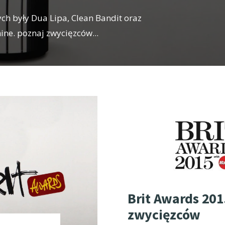
 były Dua Lipa, Clean Bandit oraz
hine. poznaj zwycięzców
...
Brit Awards 201
zwycięzców