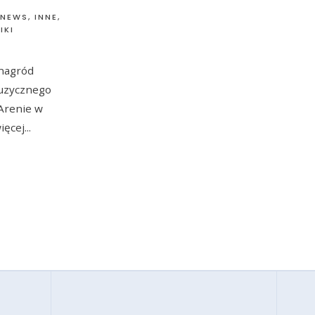
 NEWS
,
INNE
,
IKI
 nagród
muzycznego
 Arenie w
ięcej
...