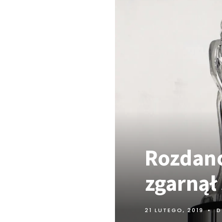
Rozdano
zgarnął 
21 LUTEGO, 2019
•
D