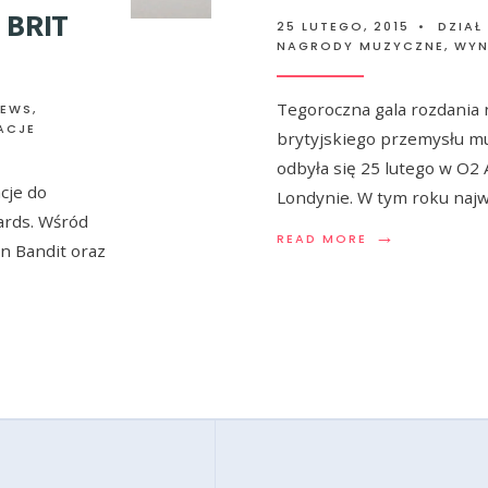
 BRIT
25 LUTEGO, 2015
•
DZIAŁ
NAGRODY MUZYCZNE
,
WYN
Tegoroczna gala rozdania
NEWS
,
ACJE
brytyjskiego przemysłu 
odbyła się 25 lutego w O2
cje do
Londynie. W tym roku najw
ards. Wśród
→
READ MORE
n Bandit oraz