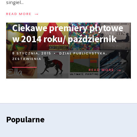
singiel
...
→
READ MORE
Ciekawe premiery płytowe
w 2014 roku/ październik
8 STYCZNIA, 2015
•
DZIAŁ PUBLICYSTYKA
,
ZESTAWIENIA
→
READ MORE
Popularne