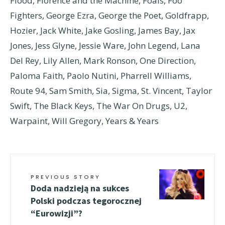
Flood
,
Florence and the Machine
,
Foals
,
Foo
Fighters
,
George Ezra
,
George the Poet
,
Goldfrapp
,
Hozier
,
Jack White
,
Jake Gosling
,
James Bay
,
Jax
Jones
,
Jess Glyne
,
Jessie Ware
,
John Legend
,
Lana
Del Rey
,
Lily Allen
,
Mark Ronson
,
One Direction
,
Paloma Faith
,
Paolo Nutini
,
Pharrell Williams
,
Route 94
,
Sam Smith
,
Sia
,
Sigma
,
St. Vincent
,
Taylor
Swift
,
The Black Keys
,
The War On Drugs
,
U2
,
Warpaint
,
Will Gregory
,
Years & Years
PREVIOUS STORY
Doda nadzieją na sukces
Polski podczas tegorocznej
“Eurowizji”?