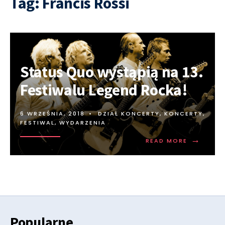
Tag:
Francis Rossi
Status Quo wystąpią na 13.
Festiwalu Legend Rocka!
6 WRZEŚNIA, 2018
•
DZIAŁ KONCERTY
,
KONCERTY,
FESTIWAL, WYDARZENIA
→
READ MORE
Popularne