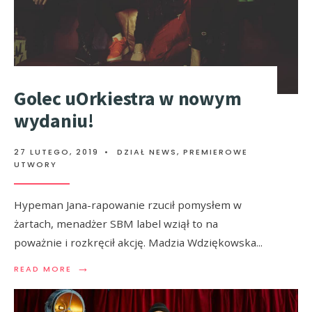
Golec uOrkiestra w nowym
wydaniu!
27 LUTEGO, 2019
•
DZIAŁ NEWS
,
PREMIEROWE
UTWORY
Hypeman Jana-rapowanie rzucił pomysłem w
żartach, menadżer SBM label wziął to na
poważnie i rozkręcił akcję. Madzia Wdziękowska
...
→
READ MORE