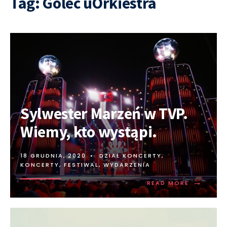
Tag:
Golec uOrkiestra
Sylwester Marzeń w TVP.
Wiemy, kto wystąpi.
18 GRUDNIA, 2020
•
DZIAŁ KONCERTY
,
KONCERTY, FESTIWAL, WYDARZENIA
→
READ MORE