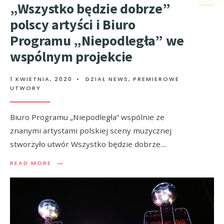
„Wszystko będzie dobrze”
polscy artyści i Biuro
Programu „Niepodległa” we
wspólnym projekcie
1 KWIETNIA, 2020
•
DZIAŁ NEWS
,
PREMIEROWE
UTWORY
Biuro Programu „Niepodległa” wspólnie ze
znanymi artystami polskiej sceny muzycznej
stworzyło utwór Wszystko będzie dobrze.
...
→
READ MORE