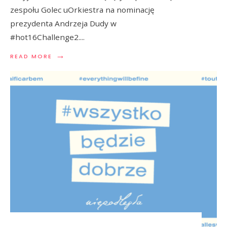
zespołu Golec uOrkiestra na nominację
prezydenta Andrzeja Dudy w
#hot16Challenge2.
...
→
READ MORE