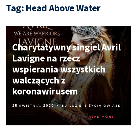
Tag:
Head Above Water
Charytatywny singiel Avril
Lavigne na rzecz
wspierania wszystkich
walczących z
koronawirusem
25 KWIETNIA, 2020
•
NA LUZIE
,
Z ŻYCIA GWIAZD
→
READ MORE