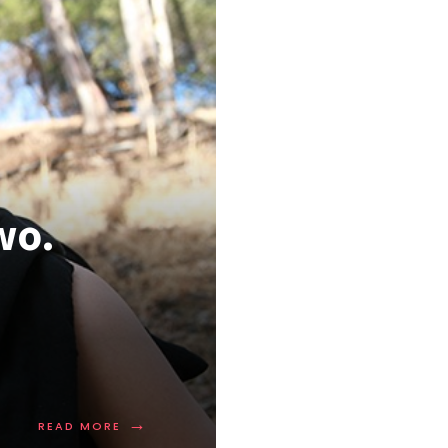
wo.
→
READ MORE