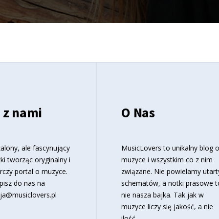
 z nami
O Nas
alony, ale fascynujący
MusicLovers to unikalny blog 
ki tworząc oryginalny i
muzyce i wszystkim co z nim
rczy portal o muzyce.
związane. Nie powielamy utart
pisz do nas na
schematów, a notki prasowe t
ja@musiclovers.pl
nie nasza bajka. Tak jak w
muzyce liczy się jakość, a nie
ilość.