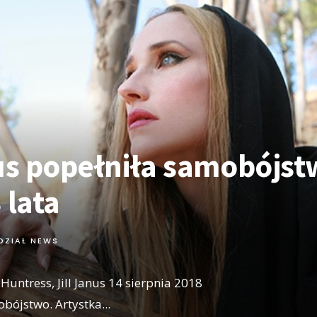
nus popełniła samobójst
 lata
DZIAŁ NEWS
Huntress, Jill Janus 14 sierpnia 2018
obójstwo. Artystka
...