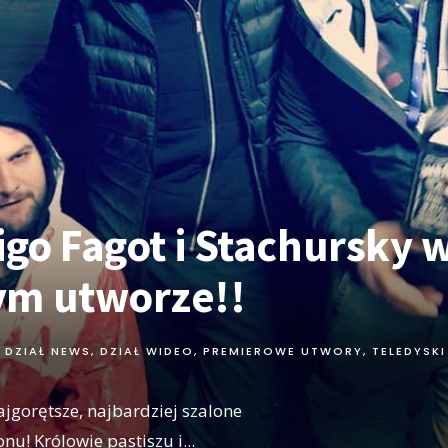
igo Fagot i Stachursky 
m utworze!!
DZIAŁ NEWS
,
DZIAŁ WIDEO
,
PREMIEROWE UTWORY
,
TELEDYSKI
jgorętsze, najbardziej szalone
onu! Królowie pastiszu i
...