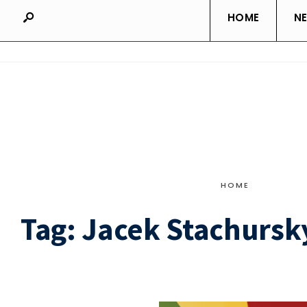
HOME
N
HOME
Tag:
Jacek Stachursk