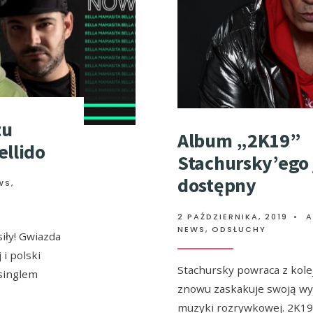
tu
Album „2K19”
ellido
Stachursky’ego 
dostępny
WS
,
2 PAŹDZIERNIKA, 2019
•
A
NEWS
,
ODSŁUCHY
siły! Gwiazda
i polski
Stachursky powraca z kol
singlem
znowu zaskakuje swoją wy
muzyki rozrywkowej. 2K19