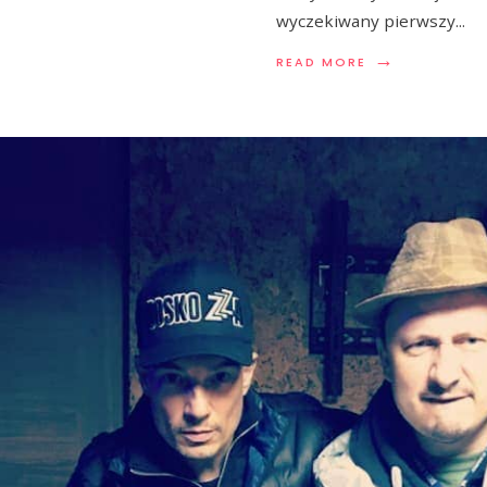
wyczekiwany pierwszy
...
→
READ MORE