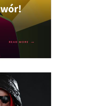
twór!
→
READ MORE