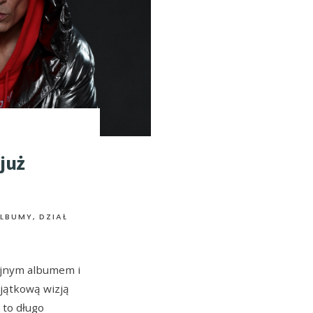
już
LBUMY
,
DZIAŁ
ejnym albumem i
jątkową wizją
 to długo