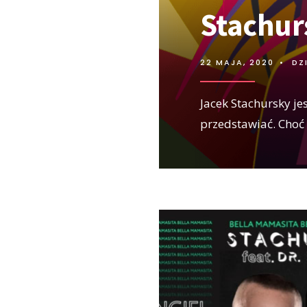
Stachur
22 MAJA, 2020
•
DZ
Jacek Stachursky je
przedstawiać. Choć