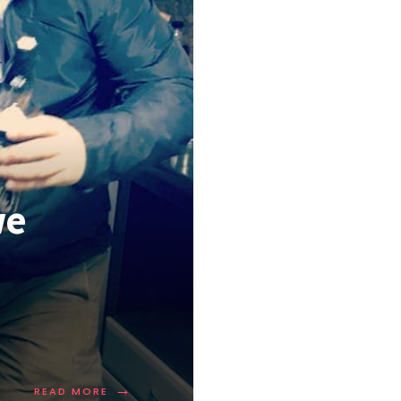
we
→
READ MORE