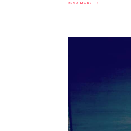
→
READ MORE