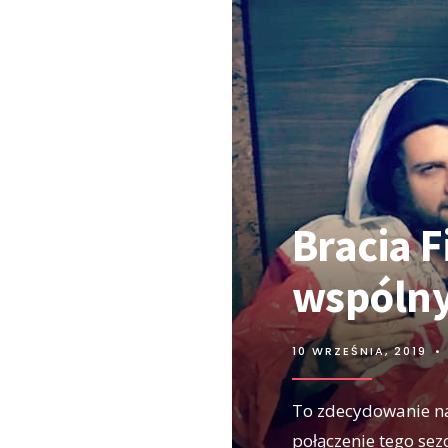
Bracia F
wspólny
10 WRZEŚNIA, 2019
•
To zdecydowanie na
połączenie tego sez