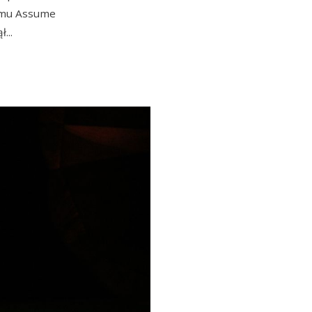
umu Assume
ął
...