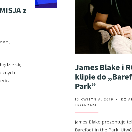
MISJA z
a
IDEO
,
będzie się
James Blake i 
ycznych
klipie do „Baref
erica
Park”
10 KWIETNIA, 2019
•
DZIA
TELEDYSKI
James Blake prezentuje te
Barefoot in the Park. Utwó