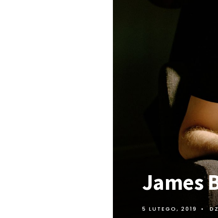
James B
5 LUTEGO, 2019
•
DZ