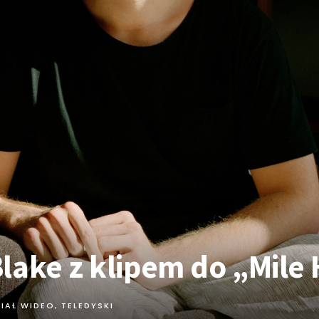
lake z klipem do „Mile 
IAŁ WIDEO
,
TELEDYSKI