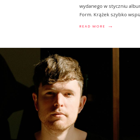
wydanego w styczniu alb
Form. Krążek szybko wspi
→
READ MORE