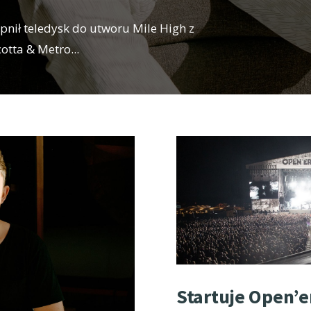
nił teledysk do utworu Mile High z
cotta & Metro
...
Startuje Open’er