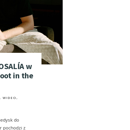
ROSALÍA w
oot in the
Ł WIDEO
,
ledysk do
r pochodzi z