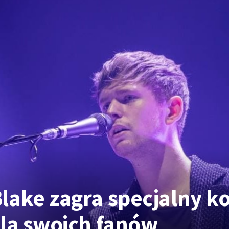
lake zagra specjalny k
dla swoich fanów