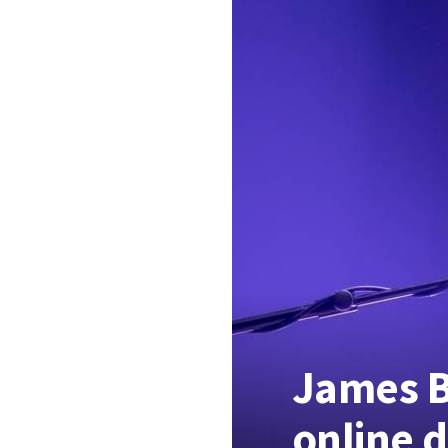
James B
online 