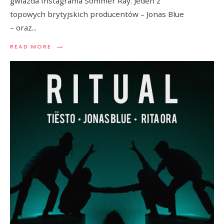
gwiazda Instagrama Sommer Ray. Jeden z
topowych brytyjskich producentów – Jonas Blue
– oraz
...
→
READ MORE