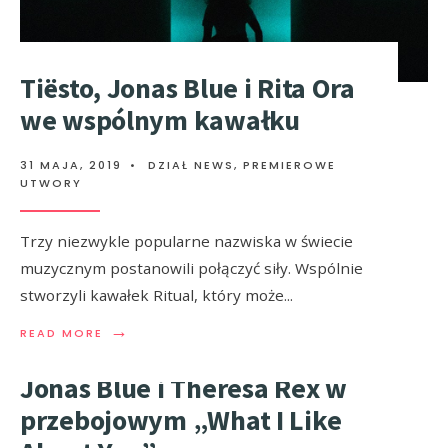
Tiësto, Jonas Blue i Rita Ora
we wspólnym kawałku
31 MAJA, 2019
•
DZIAŁ NEWS
,
PREMIEROWE
Nowy teledysk od Jonasa
UTWORY
Blue do „What I Like About
You”
Trzy niezwykle popularne nazwiska w świecie
muzycznym postanowili połączyć siły. Wspólnie
stworzyli kawałek Ritual, który może
...
29 KWIETNIA, 2019
•
DZIAŁ WIDEO
,
TELEDYSKI
→
→
READ MORE
READ MORE
Jonas Blue i Theresa Rex w
przebojowym „What I Like