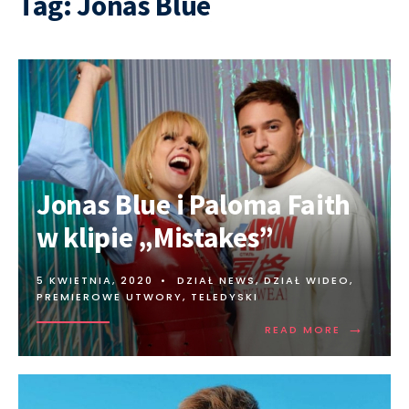
Tag:
Jonas Blue
Jonas Blue i Paloma Faith
w klipie „Mistakes”
5 KWIETNIA, 2020
•
DZIAŁ NEWS
,
DZIAŁ WIDEO
,
PREMIEROWE UTWORY
,
TELEDYSKI
→
READ MORE