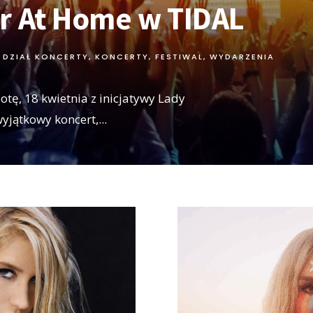
r At Home w TIDAL
DZIAŁ KONCERTY
,
KONCERTY, FESTIWAL, WYDARZENIA
otę, 18 kwietnia z inicjatywy Lady
wyjątkowy koncert,
...