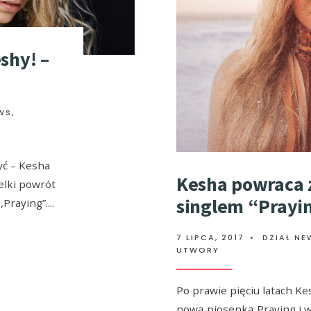
shy! –
WS
,
ć – Kesha
Kesha powraca
elki powrót
singlem “Prayi
,Praying”.
...
7 LIPCA, 2017
•
DZIAŁ NE
UTWORY
Po prawie pięciu latach K
nową piosenką Praying i w