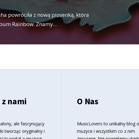
sha powróciła z nową piosenką, która
lbum Rainbow. Znamy
...
 z nami
O Nas
alony, ale fascynujący
MusicLovers to unikalny blog 
ki tworząc oryginalny i
muzyce i wszystkim co z nim
rczy portal o muzyce.
związane. Nie powielamy utart