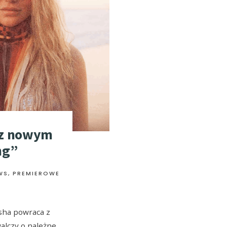
 z nowym
ng”
WS
,
PREMIEROWE
esha powraca z
alczy o należne