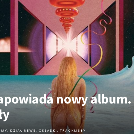
zapowiada nowy album.
ły
UMY
,
DZIAŁ NEWS
,
OKŁADKI, TRACKLISTY