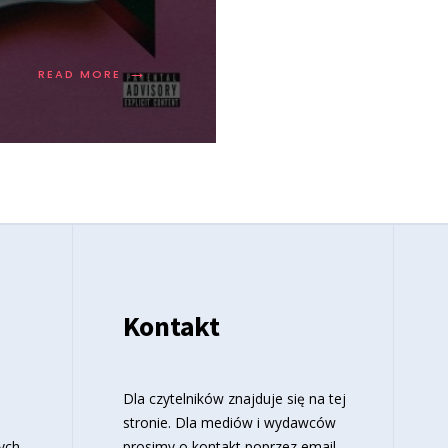
→
READ MORE
Kontakt
o
Dla czytelników znajduje się
na tej
stronie
. Dla mediów i wydawców
ych
prosimy o kontakt poprzez email.