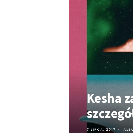
Kesha 
szczegó
7 LIPCA, 2017
•
ALB