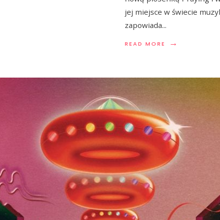
jej miejsce w świecie muzyk
zapowiada
...
→
READ MORE