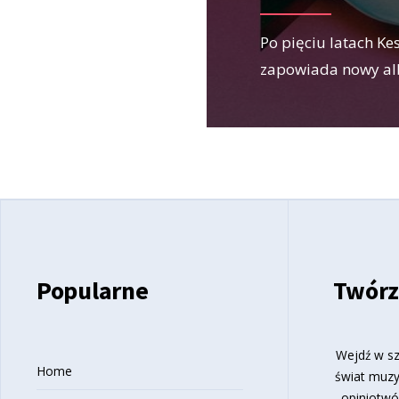
Po pięciu latach Ke
zapowiada nowy a
Popularne
Twórz
Wejdź w sz
Home
świat muzy
opiniotwó