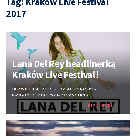
Tag:
Kraków Live Festival
2017
Lana Del Rey headlinerką
Kraków Live Festival!
10 KWIETNIA, 2017
•
DZIAŁ KONCERTY
,
KONCERTY, FESTIWAL, WYDARZENIA
→
READ MORE