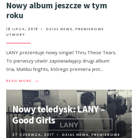
Nowy album jeszcze w tym
roku
18 LIPCA, 2018
•
DZIAŁ NEWS
,
PREMIEROWE
UTWORY
LANY prezentuje nowy singiel Thru These Tears.
To pierwszy utwór zapowiadający drugi album
tria, Malibu Nights, którego premiera jest
...
→
READ MORE
Nowy teledysk: LANY –
Good Girls
27 CZERWCA, 2017
•
DZIAŁ NEWS
,
PREMIEROWE