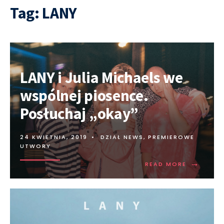
Tag:
LANY
LANY i Julia Michaels we
wspólnej piosence.
Posłuchaj „okay”
24 KWIETNIA, 2019
•
DZIAŁ NEWS
,
PREMIEROWE
UTWORY
→
READ MORE