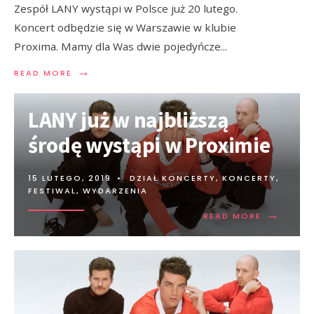
Zespół LANY wystąpi w Polsce już 20 lutego.
Koncert odbędzie się w Warszawie w klubie
Proxima. Mamy dla Was dwie pojedyńcze
...
→
READ MORE
LANY już w najbliższą
środę wystąpi w Proximie
15 LUTEGO, 2019
•
DZIAŁ KONCERTY
,
KONCERTY,
FESTIWAL, WYDARZENIA
→
READ MORE