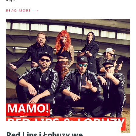
→
READ MORE
Red Lips i Łobuzy we