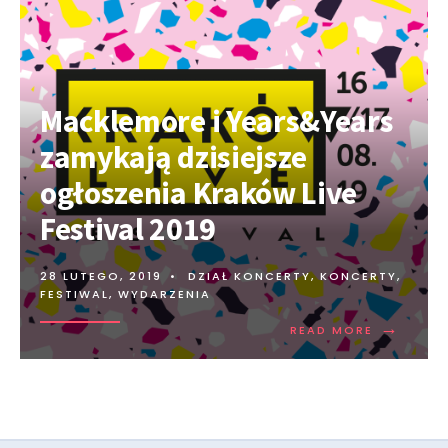
Macklemore i Years&Years
zamykają dzisiejsze
ogłoszenia Kraków Live
Festival 2019
28 LUTEGO, 2019
•
DZIAŁ KONCERTY
,
KONCERTY,
FESTIWAL, WYDARZENIA
→
READ MORE