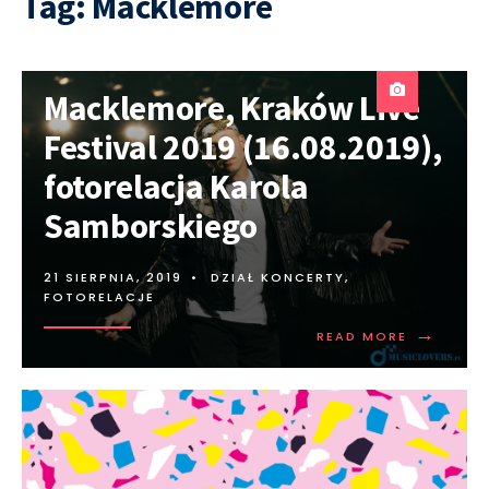
Tag:
Macklemore
Macklemore, Kraków Live
Festival 2019 (16.08.2019),
fotorelacja Karola
Samborskiego
21 SIERPNIA, 2019
•
DZIAŁ KONCERTY
,
FOTORELACJE
→
READ MORE