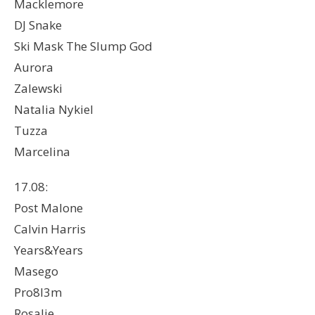
Macklemore
DJ Snake
Ski Mask The Slump God
Aurora
Zalewski
Natalia Nykiel
Tuzza
Marcelina
17.08:
Post Malone
Calvin Harris
Years&Years
Masego
Pro8l3m
Rosalie.