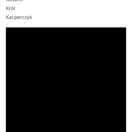
Król
Kacperczyk