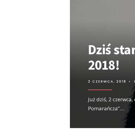
Dziś st
2018!
2 CZERWCA, 2018
•
Już dziś, 2 czerwca,
Pomarańcza”.
...