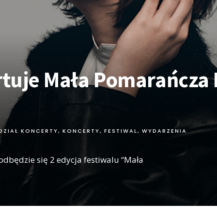
artuje Mała Pomarańcza 
DZIAŁ KONCERTY
,
KONCERTY, FESTIWAL, WYDARZENIA
 odbędzie się 2 edycja festiwalu “Mała