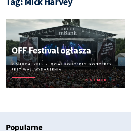
Tag:
Mick Harvey
OFF Festival ogłasza
2 MARCA, 2015
•
DZIAŁ KONCERTY
,
KONCERTY,
FESTIWAL, WYDARZENIA
→
READ MORE
Popularne