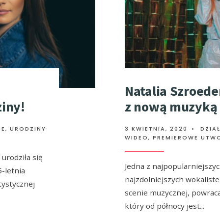
Natalia Szroed
iny!
z nową muzyką
IE
,
URODZINY
3 KWIETNIA, 2020
•
DZIA
WIDEO
,
PREMIEROWE UTW
 urodziła się
Jedna z najpopularniejszyc
-letnia
najzdolniejszych wokaliste
tystycznej
scenie muzycznej, powraca
który od północy jest
...