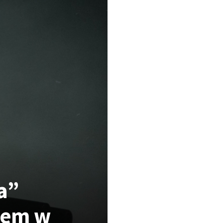
a”
tem w