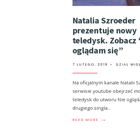
Natalia Szroeder
prezentuje nowy
teledysk. Zobacz 
oglądam się”
7 LUTEGO, 2019
•
DZIAŁ WID
Na oficjalnym kanale Natalii 
serwisie youtube obejrzeć mo
teledysk do utworu Nie ogląda
drugiego singla
...
→
READ MORE