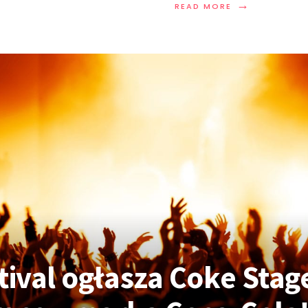
→
READ MORE
tival ogłasza Coke Stage