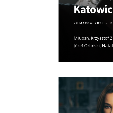
Katowi
20 MARCA, 2026
•
D
Miuosh, Krzysztof Z
Józef Orliński, Nata