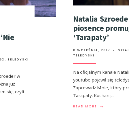
Natalia Szroede
piosence promuj
“Nie
‘Tarapaty’
8 WRZEŚNIA, 2017
•
DZIA
TELEDYSKI
EO
,
TELEDYSKI
Na oficjalnym kanale Natal
Szroeder w
youtube pojawił się teled
żna już
Zaprowadź Mnie, który pr
m się, czyli
Tarapaty. Kochani,
...
→
READ MORE