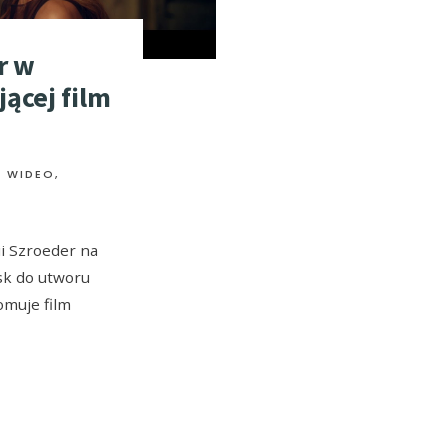
r w
ącej film
Ł WIDEO
,
ii Szroeder na
ysk do utworu
omuje film