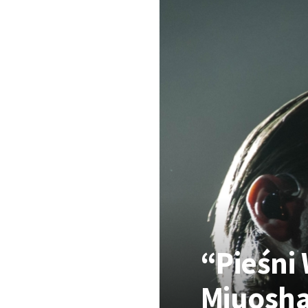
“Pieśni
Miuosha