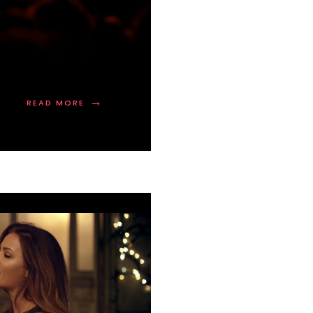
!
→
READ MORE