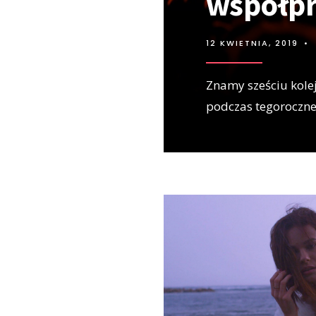
współpr
12 KWIETNIA, 2019
•
Znamy sześciu kolej
podczas tegoroczneg