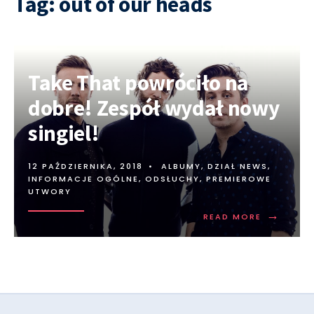
Tag:
out of our heads
Take That powróciło na
dobre! Zespół wydał nowy
singiel!
12 PAŹDZIERNIKA, 2018
•
ALBUMY
,
DZIAŁ NEWS
,
INFORMACJE OGÓLNE
,
ODSŁUCHY
,
PREMIEROWE
UTWORY
→
READ MORE