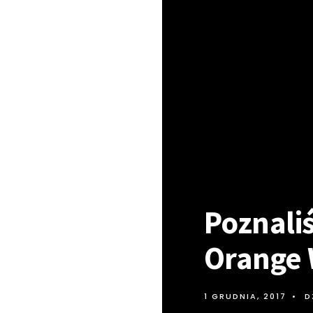
Poznali
Orange 
1 GRUDNIA, 2017
•
D