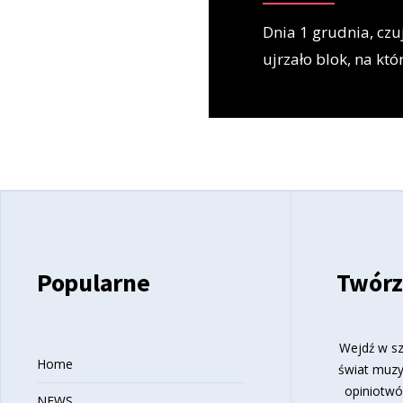
Dnia 1 grudnia, cz
ujrzało blok, na kt
Popularne
Twórz
Wejdź w sz
Home
świat muzy
opiniotwó
NEWS