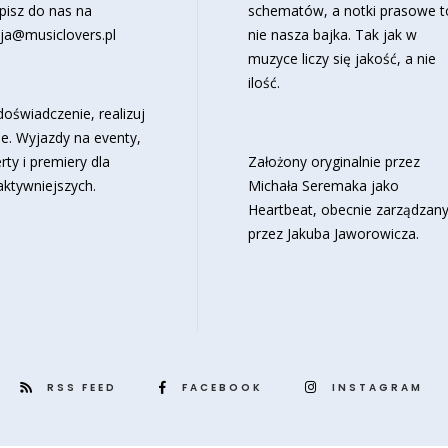
pisz do nas na
schematów, a notki prasowe t
ja@musiclovers.pl
nie nasza bajka. Tak jak w
muzyce liczy się jakość, a nie
ilość.
oświadczenie, realizuj
e. Wyjazdy na eventy,
rty i premiery dla
Założony oryginalnie przez
aktywniejszych.
Michała Seremaka jako
Heartbeat, obecnie zarządzan
przez Jakuba Jaworowicza.
RSS FEED
FACEBOOK
INSTAGRAM