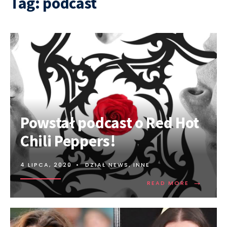
Tag:
podcast
Powstał podcast o Red Hot
Chili Peppers!
4 LIPCA, 2020
•
DZIAŁ NEWS
,
INNE
→
READ MORE