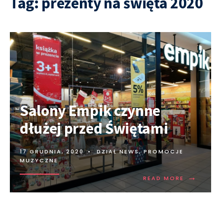
Tag:
prezenty na święta 2020
Salony Empik czynne
dłużej przed Świętami
17 GRUDNIA, 2020
•
DZIAŁ NEWS
,
PROMOCJE
MUZYCZNE
→
READ MORE