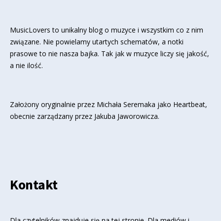
MusicLovers to unikalny blog o muzyce i wszystkim co z nim
związane. Nie powielamy utartych schematów, a notki
prasowe to nie nasza bajka. Tak jak w muzyce liczy się jakość,
a nie ilość.
Założony oryginalnie przez Michała Seremaka jako Heartbeat,
obecnie zarządzany przez Jakuba Jaworowicza.
Kontakt
Dla czytelników znajduje się
na tej stronie
. Dla mediów i