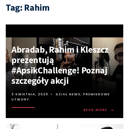
Tag:
Rahim
Abradab, Rahim i Kleszcz
prezentują
#ApsikChallenge! Poznaj
szczegóły akcji
3 KWIETNIA, 2020
•
DZIAŁ NEWS
,
PREMIEROWE
UTWORY
→
READ MORE