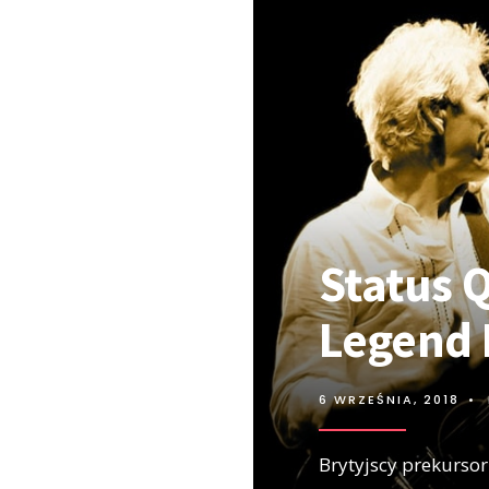
Status 
Legend 
6 WRZEŚNIA, 2018
•
Brytyjscy prekursor