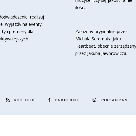
muzyce liczy się jakość, a nie
ilość.
oświadczenie, realizuj
e. Wyjazdy na eventy,
rty i premiery dla
Założony oryginalnie przez
aktywniejszych.
Michała Seremaka jako
Heartbeat, obecnie zarządzan
przez Jakuba Jaworowicza.
RSS FEED
FACEBOOK
INSTAGRAM