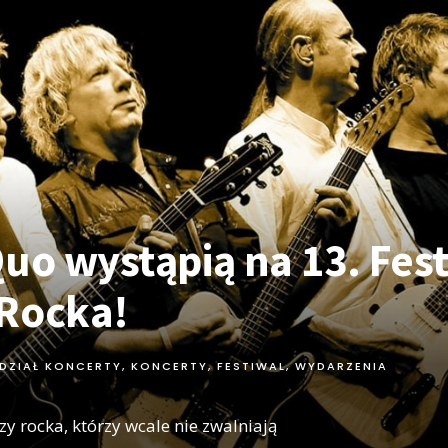
Quo wystąpią na 13. Fes
Rocka!
DZIAŁ KONCERTY
,
KONCERTY, FESTIWAL, WYDARZENIA
zy rocka, którzy wcale nie zwalniają