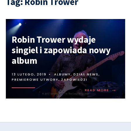
Tag:
Robin Trower
Robin Trower wydaje
singiel i zapowiada nowy
album
13 LUTEGO, 2019
•
ALBUMY
,
DZIAŁ NEWS
,
PREMIEROWE UTWORY
,
ZAPOWIEDZI
→
READ MORE