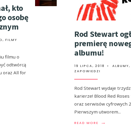
ał, kto
go osobę
cznym
Rod Stewart og
EO
,
FILMY
premierę nowe
albumu!
u filmu o
być odtwórcą
19 LIPCA, 2018
•
ALBUMY
ZAPOWIEDZI
oraz All for
Rod Stewart wydaje trzydz
karierze! Blood Red Roses 
oraz serwisów cyfrowych 2
Pierwszym utworem
...
→
READ MORE