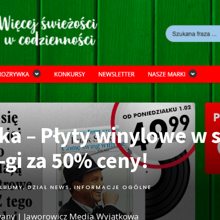
ka – Płyty winylowe w 
2-gi za 50% ceny!
LBUMY
,
DZIAŁ NEWS
,
INFORMACJE OGÓLNE
wany | Jaworowicz Media Wyjątkowa