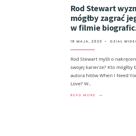
Rod Stewart wyzn
mógłby zagrać je
w filmie biografi
18 MAJA, 2020
•
DZIAŁ WID
Rod Stewart myśli o nakręceni
swojej karierze? Kto mógłby 
autora hitów When I Need You 
Love? W
...
→
READ MORE