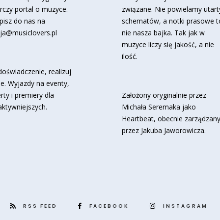
rczy portal o muzyce.
związane. Nie powielamy utart
pisz do nas na
schematów, a notki prasowe t
ja@musiclovers.pl
nie nasza bajka. Tak jak w
muzyce liczy się jakość, a nie
ilość.
oświadczenie, realizuj
e. Wyjazdy na eventy,
rty i premiery dla
Założony oryginalnie przez
aktywniejszych.
Michała Seremaka jako
Heartbeat, obecnie zarządzan
przez Jakuba Jaworowicza.
RSS FEED
FACEBOOK
INSTAGRAM