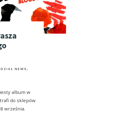
łasza
go
,
DZIAŁ NEWS
,
iesty album w
trafi do sklepów
8 września.