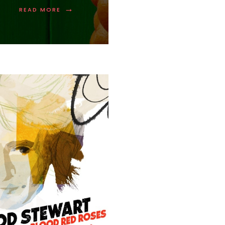
→
READ MORE