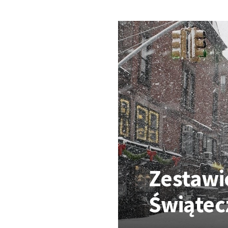
Zestawi
Świątec