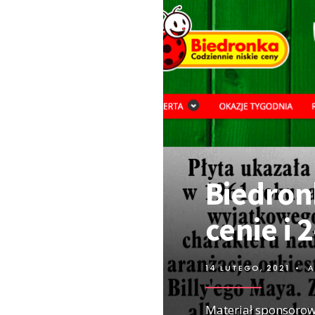
Biedron
cenie i 
14 LUTEGO, 2021
•
A
Materiał sponsoro