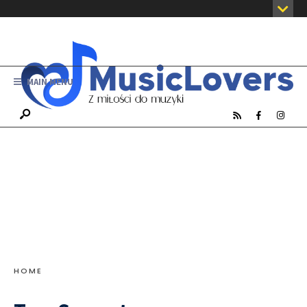
MAIN MENU
Premiera nowego klipu
duetu Sarcast
HOME
2 GRUDNIA, 2017
•
DZIAŁ WIDEO
,
TELEDYSKI