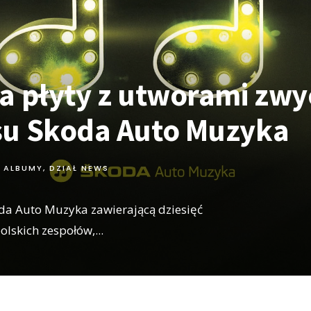
a płyty z utworami zw
u Skoda Auto Muzyka
ALBUMY
,
DZIAŁ NEWS
da Auto Muzyka zawierającą dziesięć
lskich zespołów,
...