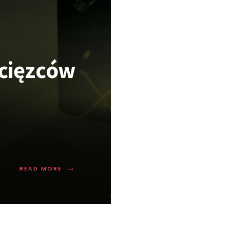
ycięzców
→
READ MORE