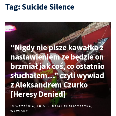
Tag:
Suicide Silence
“Nigdy nie pisze kawałka z
nastawieniem ze będzie on
brzmiał jak coś, co ostatnio
słuchałem…” czyli wywiad
z Aleksandrem Czurko
[Heresy Denied]
19 WRZEŚNIA, 2015
•
DZIAŁ PUBLICYSTYKA
,
WYWIADY