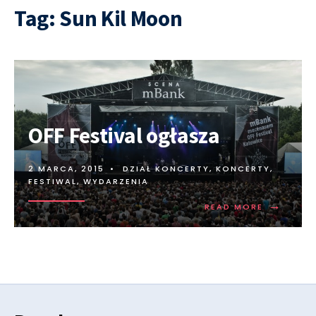
Tag:
Sun Kil Moon
OFF Festival ogłasza
2 MARCA, 2015
•
DZIAŁ KONCERTY
,
KONCERTY,
FESTIWAL, WYDARZENIA
→
READ MORE