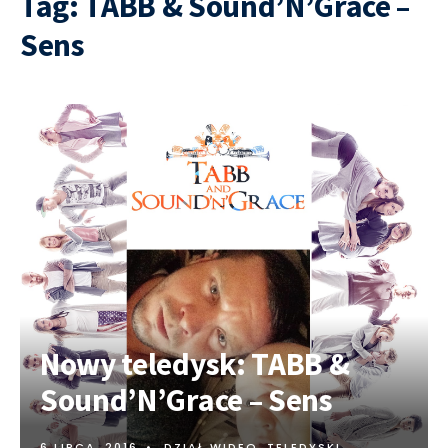
Tag:
TABB & Sound’N’Grace –
Sens
Nowy teledysk: TABB &
Sound’N’Grace – Sens
6 LIPCA, 2016
•
DZIAŁ WIDEO
,
TELEDYSKI